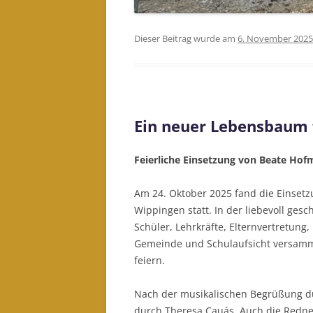
Dieser Beitrag wurde am
6. November 2025
Ein neuer Lebensbaum 
Feierliche Einsetzung von Beate Hofm
Am 24. Oktober 2025 fand die Einset
Wippingen statt. In der liebevoll ges
Schüler, Lehrkräfte, Elternvertretung
Gemeinde und Schulaufsicht versam
feiern.
Nach der musikalischen Begrüßung du
durch Theresa Cauás. Auch die Redne