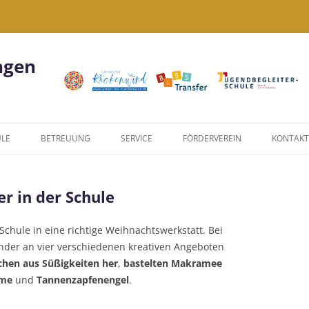
ngen
ULE
BETREUUNG
SERVICE
FÖRDERVEREIN
KONTAKT
KIWI
FORMULARE
r in der Schule
NACHMITTAGSANGEBOTE
LINKS
US
JUGENDBEGLEITERPROGRAMM
DATENSCHUTZERKLÄRUNG
chule in eine richtige Weihnachtswerkstatt. Bei
nder an vier verschiedenen kreativen Angeboten
WIR SIND EINE
hen aus Süßigkeiten her
,
bastelten
Makramee
JUGENDBEGLEITERSCHULE!
ume
und
Tannenzapfenengel
.