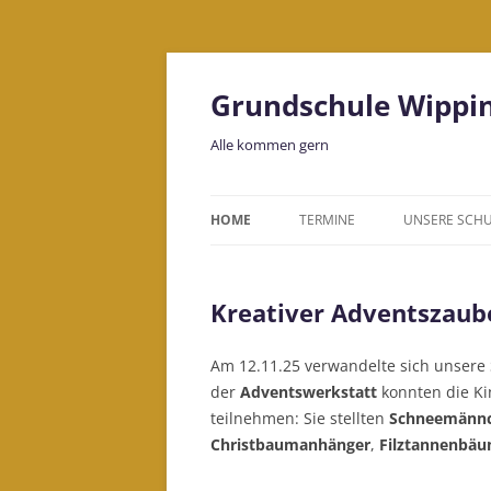
Grundschule Wippi
Alle kommen gern
HOME
TERMINE
UNSERE SCH
LEITBILD
Kreativer Adventszaube
KOLLEGIUM
BILDUNGSHA
Am 12.11.25 verwandelte sich unsere S
der
Adventswerkstatt
konnten die Ki
teilnehmen: Sie stellten
Schneemännc
Christbaumanhänger
,
Filztannenbä