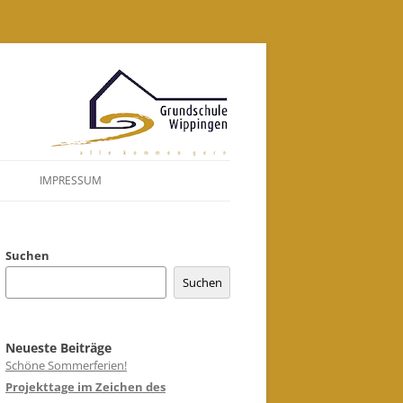
Zum
Inhalt
springen
IMPRESSUM
DATENSCHUTZERKLÄRUNG
Suchen
Suchen
Neueste Beiträge
Schöne Sommerferien!
Projekttage im Zeichen des