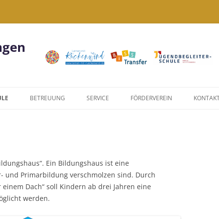
ngen
ULE
BETREUUNG
SERVICE
FÖRDERVEREIN
KONTAK
KIWI
FORMULARE
NACHMITTAGSANGEBOTE
LINKS
AUS
JUGENDBEGLEITERPROGRAMM
DATENSCHUTZERKLÄRUNG
ildungshaus“. Ein Bildungshaus ist eine
r- und Primarbildung verschmolzen sind. Durch
WIR SIND EINE
einem Dach“ soll Kindern ab drei Jahren eine
JUGENDBEGLEITERSCHULE!
öglicht werden.