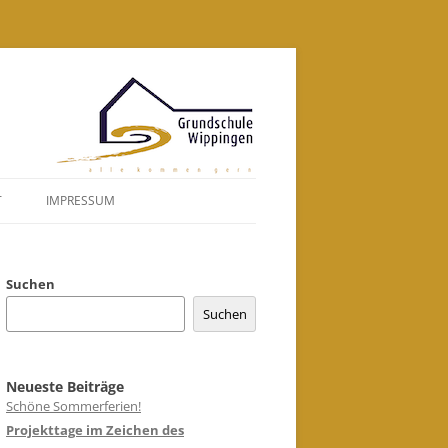
Zum
Inhalt
springen
T
IMPRESSUM
DATENSCHUTZERKLÄRUNG
Suchen
Suchen
Neueste Beiträge
Schöne Sommerferien!
Projekttage im Zeichen des