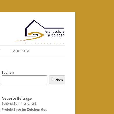
Zum
Inhalt
springen
T
IMPRESSUM
DATENSCHUTZERKLÄRUNG
Suchen
Suchen
Neueste Beiträge
Schöne Sommerferien!
Projekttage im Zeichen des