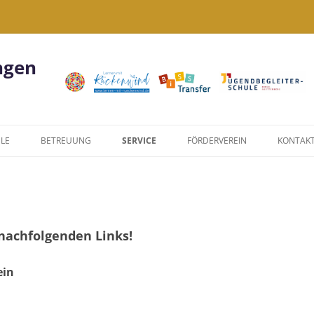
ngen
LE
BETREUUNG
SERVICE
FÖRDERVEREIN
KONTAK
KIWI
FORMULARE
NACHMITTAGSANGEBOTE
LINKS
US
JUGENDBEGLEITERPROGRAMM
DATENSCHUTZERKLÄRUNG
nachfolgenden Links!
WIR SIND EINE
ein
JUGENDBEGLEITERSCHULE!