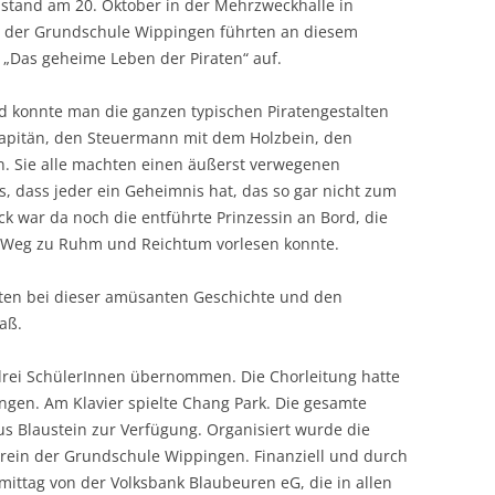
ff stand am 20. Oktober in der Mehrzweckhalle in
r der Grundschule Wippingen führten an diesem
 „Das geheime Leben der Piraten“ auf.
 konnte man die ganzen typischen Piratengestalten
apitän, den Steuermann mit dem Holzbein, den
n. Sie alle machten einen äußerst verwegenen
us, dass jeder ein Geheimnis hat, das so gar nicht zum
ck war da noch die entführte Prinzessin an Bord, die
em Weg zu Ruhm und Reichtum vorlesen konnte.
tten bei dieser amüsanten Geschichte und den
aß.
rei SchülerInnen übernommen. Die Chorleitung hatte
ngen. Am Klavier spielte Chang Park. Die gesamte
us Blaustein zur Verfügung. Organisiert wurde die
rein der Grundschule Wippingen. Finanziell und durch
ttag von der Volksbank Blaubeuren eG, die in allen