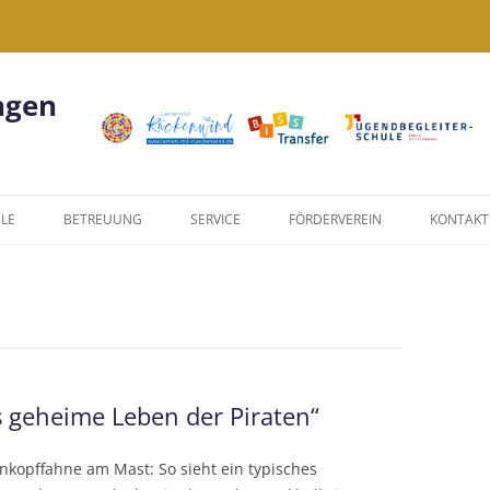
ngen
LE
BETREUUNG
SERVICE
FÖRDERVEREIN
KONTAKT
KIWI
FORMULARE
NACHMITTAGSANGEBOTE
LINKS
US
JUGENDBEGLEITERPROGRAMM
DATENSCHUTZERKLÄRUNG
WIR SIND EINE
 geheime Leben der Piraten“
JUGENDBEGLEITERSCHULE!
nkopffahne am Mast: So sieht ein typisches