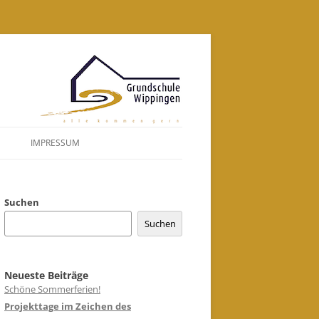
Zum
Inhalt
springen
IMPRESSUM
DATENSCHUTZERKLÄRUNG
Suchen
Suchen
Neueste Beiträge
Schöne Sommerferien!
Projekttage im Zeichen des