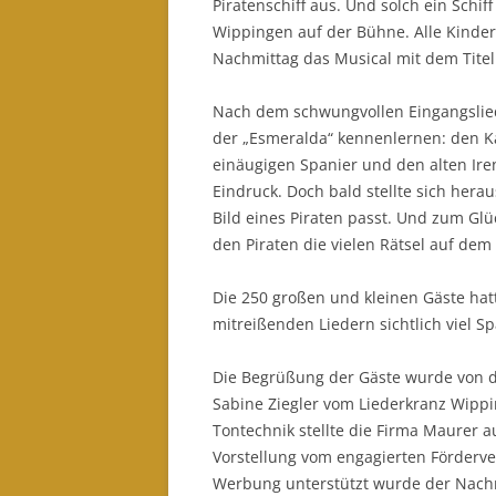
Piratenschiff aus. Und solch ein Schi
Wippingen auf der Bühne. Alle Kinde
Nachmittag das Musical mit dem Titel
Nach dem schwungvollen Eingangslied
der „Esmeralda“ kennenlernen: den K
einäugigen Spanier und den alten Ire
Eindruck. Doch bald stellte sich hera
Bild eines Piraten passt. Und zum Glü
den Piraten die vielen Rätsel auf d
Die 250 großen und kleinen Gäste ha
mitreißenden Liedern sichtlich viel Sp
Die Begrüßung der Gäste wurde von d
Sabine Ziegler vom Liederkranz Wippi
Tontechnik stellte die Firma Maurer a
Vorstellung vom engagierten Förderve
Werbung unterstützt wurde der Nachmi