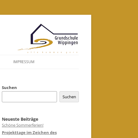
Zum
Inhalt
springen
IMPRESSUM
DATENSCHUTZERKLÄRUNG
Suchen
Suchen
Neueste Beiträge
Schöne Sommerferien!
Projekttage im Zeichen des