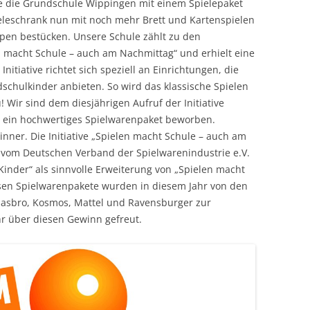
te die Grundschule Wippingen mit einem Spielepaket
eleschrank nun mit noch mehr Brett und Kartenspielen
ppen bestücken. Unsere Schule zählt zu den
 macht Schule – auch am Nachmittag“ und erhielt eine
nitiative richtet sich speziell an Einrichtungen, die
chulkinder anbieten. So wird das klassische Spielen
! Wir sind dem diesjährigen Aufruf der Initiative
m ein hochwertiges Spielwarenpaket beworben.
nner. Die Initiative „Spielen macht Schule – auch am
vom Deutschen Verband der Spielwarenindustrie e.V.
Kinder“ als sinnvolle Erweiterung von „Spielen macht
osen Spielwarenpakete wurden in diesem Jahr von den
Hasbro, Kosmos, Mattel und Ravensburger zur
hr über diesen Gewinn gefreut.