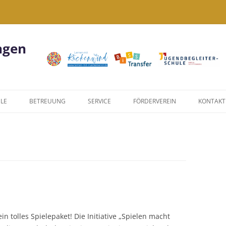
ngen
LE
BETREUUNG
SERVICE
FÖRDERVEREIN
KONTAKT
KIWI
FORMULARE
NACHMITTAGSANGEBOTE
LINKS
US
JUGENDBEGLEITERPROGRAMM
DATENSCHUTZERKLÄRUNG
WIR SIND EINE
JUGENDBEGLEITERSCHULE!
 tolles Spielepaket! Die Initiative „Spielen macht