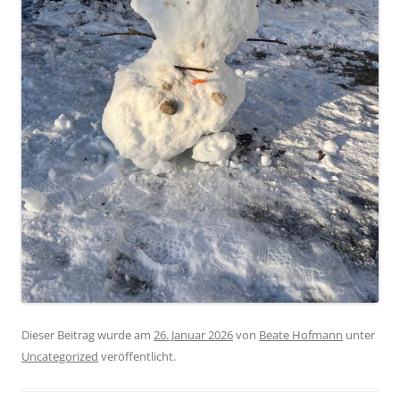
Dieser Beitrag wurde am
26. Januar 2026
von
Beate Hofmann
unter
Uncategorized
veröffentlicht.