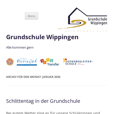
Zum
Menü
Inhalt
springen
Grundschule Wippingen
Alle kommen gern
ARCHIV FÜR DEN MONAT:
JANUAR 2026
Schlittentag in der Grundschule
Bei gutem Wetter ging es für unsere Schülerinnen und