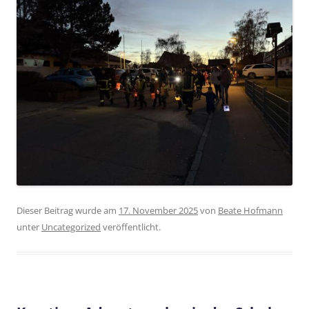
Dieser Beitrag wurde am
17. November 2025
von
Beate Hofmann
unter
Uncategorized
veröffentlicht.