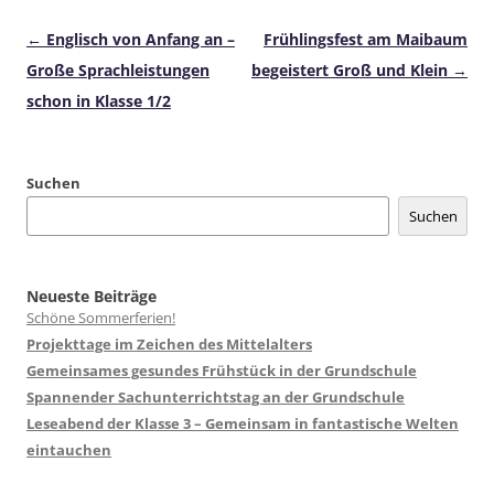
Beitragsnavigation
←
Englisch von Anfang an –
Frühlingsfest am Maibaum
Große Sprachleistungen
begeistert Groß und Klein
→
schon in Klasse 1/2
Suchen
Suchen
Neueste Beiträge
Schöne Sommerferien!
Projekttage im Zeichen des Mittelalters
Gemeinsames gesundes Frühstück in der Grundschule
Spannender Sachunterrichtstag an der Grundschule
Leseabend der Klasse 3 – Gemeinsam in fantastische Welten
eintauchen