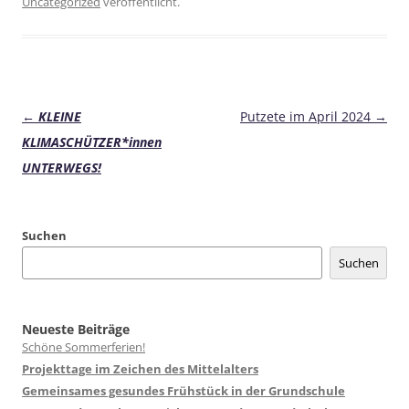
Uncategorized
veröffentlicht.
Beitragsnavigation
←
KLEINE
Putzete im April 2024
→
KLIMASCHÜTZER*innen
UNTERWEGS!
Suchen
Suchen
Neueste Beiträge
Schöne Sommerferien!
Projekttage im Zeichen des Mittelalters
Gemeinsames gesundes Frühstück in der Grundschule