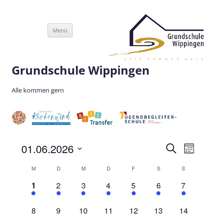
Zum
Menü
Inhalt
springen
Grundschule Wippingen
Alle kommen gern
Veranstaltunge
Veransta
01.06.2026
Suche
Suche
Ansichte
Monat
und
Navigati
Datum
Ansichten,
wählen.
Kalender
M
D
M
D
F
S
S
Navigation
von
Veranstaltungen
1
1
1
2
1
1
1
1
2
3
4
5
6
7
Veranstaltung,
Veranstaltung,
Veranstaltung,
Veranstaltungen,
Veranstaltung,
Veranstaltung,
Veranstalt
0
0
0
0
0
0
0
8
9
10
11
12
13
14