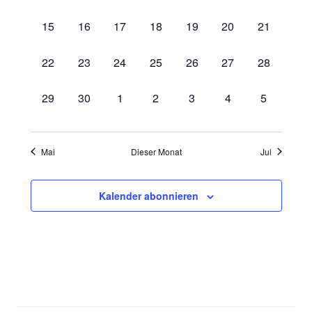
Veranstaltungen,
Veranstaltungen,
Veranstaltungen,
Veranstaltungen,
Veranstaltungen,
Veranstaltungen,
Veranstalt
0
0
0
0
0
0
0
15
16
17
18
19
20
21
Veranstaltungen,
Veranstaltungen,
Veranstaltungen,
Veranstaltungen,
Veranstaltungen,
Veranstaltungen,
Veranstalt
0
0
0
0
0
0
0
22
23
24
25
26
27
28
Veranstaltungen,
Veranstaltungen,
Veranstaltungen,
Veranstaltungen,
Veranstaltungen,
Veranstaltungen,
Veranstalt
0
0
0
0
0
0
0
29
30
1
2
3
4
5
Veranstaltungen,
Veranstaltungen,
Veranstaltungen,
Veranstaltungen,
Veranstaltungen,
Veranstaltungen,
Veranstal
Mai
Dieser Monat
Jul
Kalender abonnieren