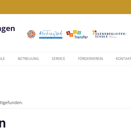
ngen
ULE
BETREUUNG
SERVICE
FÖRDERVEREIN
KONTAK
KIWI
FORMULARE
NACHMITTAGSANGEBOTE
LINKS
AUS
JUGENDBEGLEITERPROGRAMM
DATENSCHUTZERKLÄRUNG
attgefunden.
WIR SIND EINE
JUGENDBEGLEITERSCHULE!
en